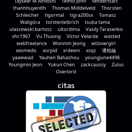
Tayseer M Alhibshi
Telmo John
tenderstart
thanhhuyenlth
Thomas Middelveld
Thorsten
Schleicher
tigormal
tigra200sx
Tomasz
Waligóra
torstenleibrich
tsuka tama
ulaszewski.bartosz
ultordima
Vasily Tarasenko
vhc1967
Vu Thuong
Víctor Velarde
wasted
webfreelance
Wonmin Jeong
wtlovergirl
xesmedic
xorpid
xrdeem
xsqz
潘柏綸
yaawwad
Yauhen Bahashou
youngjune4498
Youngmin Jeon
Yukun Chen
zackcaussy
Zulus
Οverlord
citas