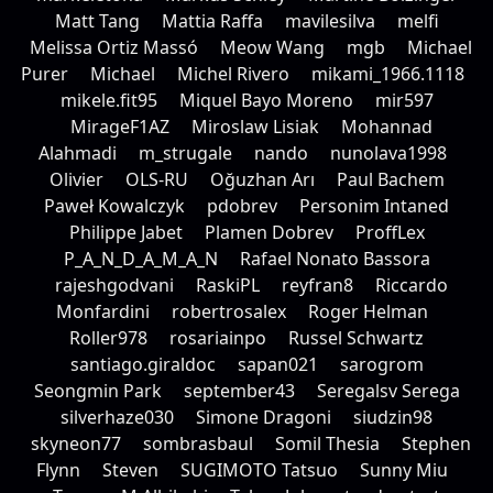
Matt Tang
Mattia Raffa
mavilesilva
melfi
Melissa Ortiz Massó
Meow Wang
mgb
Michael
Purer
Michael
Michel Rivero
mikami_1966.1118
mikele.fit95
Miquel Bayo Moreno
mir597
MirageF1AZ
Miroslaw Lisiak
Mohannad
Alahmadi
m_strugale
nando
nunolava1998
Olivier
OLS-RU
Oğuzhan Arı
Paul Bachem
Paweł Kowalczyk
pdobrev
Personim Intaned
Philippe Jabet
Plamen Dobrev
ProffLex
P_A_N_D_A_M_A_N
Rafael Nonato Bassora
rajeshgodvani
RaskiPL
reyfran8
Riccardo
Monfardini
robertrosalex
Roger Helman
Roller978
rosariainpo
Russel Schwartz
santiago.giraldoc
sapan021
sarogrom
Seongmin Park
september43
Seregalsv Serega
silverhaze030
Simone Dragoni
siudzin98
skyneon77
sombrasbaul
Somil Thesia
Stephen
Flynn
Steven
SUGIMOTO Tatsuo
Sunny Miu