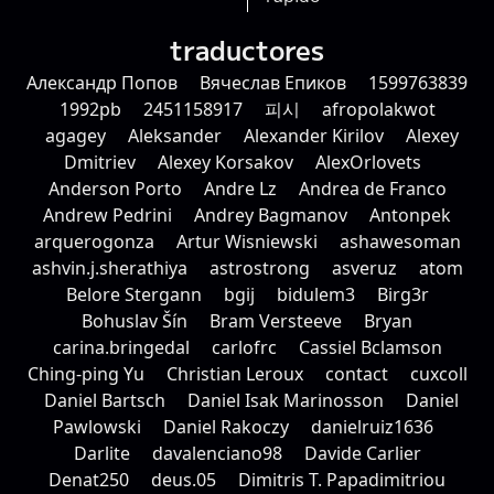
traductores
Александр Попов
Вячеслав Епиков
1599763839
1992pb
2451158917
피시
afropolakwot
agagey
Aleksander
Alexander Kirilov
Alexey
Dmitriev
Alexey Korsakov
AlexOrlovets
Anderson Porto
Andre Lz
Andrea de Franco
Andrew Pedrini
Andrey Bagmanov
Antonpek
arquerogonza
Artur Wisniewski
ashawesoman
ashvin.j.sherathiya
astrostrong
asveruz
atom
Belore Stergann
bgij
bidulem3
Birg3r
Bohuslav Šín
Bram Versteeve
Bryan
carina.bringedal
carlofrc
Cassiel Bclamson
Ching-ping Yu
Christian Leroux
contact
cuxcoll
Daniel Bartsch
Daniel Isak Marinosson
Daniel
Pawlowski
Daniel Rakoczy
danielruiz1636
Darlite
davalenciano98
Davide Carlier
Denat250
deus.05
Dimitris T. Papadimitriou