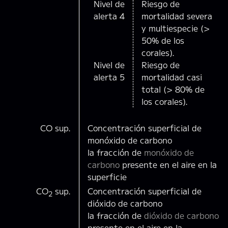
Nivel de
Riesgo de
alerta 4
mortalidad severa
y multiespecie (>
50% de los
corales).
Nivel de
Riesgo de
alerta 5
mortalidad casi
total (> 80% de
los corales).
CO sup.
Concentración superficial de
monóxido de carbono
la fracción de
monóxido de
carbono
presente en el aire en la
superficie
CO
sup.
Concentración superficial de
2
dióxido de carbono
la fracción de
dióxido de carbono
presente en el aire en la