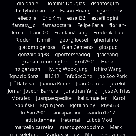
dlo.daniel
Dominic Douglas
dsantosgtm
dustyhofman
e
Eason Huang
egarpunov
elier.pila
Eric Kim
essaii32
estefilippini
fantasy_lcl
farrasoctara
Felipe Faria
florian-
lerch
franci00
FranklinZhang
Frederik T. de
Ridder
fthmiln
georg.loesel
gherlainfo
giacomo.gerosa
Gian Centeno
giospud
gonzalo.ag88
gporter.seadog
graceang
graham.rimmington
grol2901
Hebel
holgersson
Hyung Wook Jung
Ichiro Wang
Ignacio Sanz
iii1212
InfoSecOne
Jae Soo Park
Jiří Batelka
Joanna Rinne
Joao Correia
jocelot
Jomari Joseph Barrera
Jonathan Yang
Jose A. Frias
Morales
juanpaexpedite
kai.s.mueller
Karol
Sapiński
Kiyun Jeon
kjetil.hoiby
kty5663
ku5an2901
laurapaccini
leandro1212
leticia.tahnee
lretamal
Luboš Motl
marcello.carreira
marco.prosdocimo
Mark
markeletona
Markus Schley
Martine Bolzinger