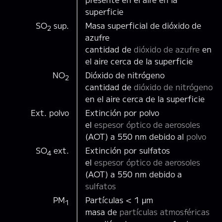
superficie
SO
sup.
Masa superficial de dióxido de
2
azufre
cantidad de
dióxido de azufre
en
el aire cerca de la superficie
NO
Dióxido de nitrógeno
2
cantidad de
dióxido de nitrógeno
en el aire cerca de la superficie
Ext. polvo
Extinción por polvo
el
espesor óptico de aerosoles
(AOT) a 550 nm debido al
polvo
SO
ext.
Extinción por sulfatos
4
el
espesor óptico de aerosoles
(AOT) a 550 nm debido a
sulfatos
PM
Partículas < 1 µm
1
masa de
partículas atmosféricas