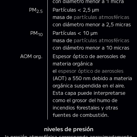
con diámetro menor a 1 micra
PM
Partículas < 2,5 µm
2.5
masa de
partículas atmosféricas
con diámetro menor a 2,5 micras
PM
Partículas < 10 µm
10
masa de
partículas atmosféricas
con diámetro menor a 10 micras
AOM org.
Espesor óptico de aerosoles de
materia orgánica
el
espesor óptico de aerosoles
(AOT) a 550 nm debido a materia
orgánica suspendida en el aire.
Esta capa puede interpretarse
como el grosor del humo de
incendios forestales y otras
fuentes de combustión.
niveles de presión
la presión atmosférica corresponde aproximadamente